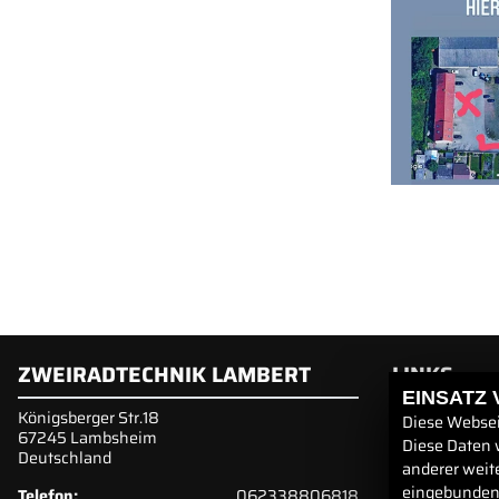
ZWEIRADTECHNIK LAMBERT
LINKS
EINSATZ
Königsberger Str.18
Unternehmen
Diese Websei
67245 Lambsheim
Service
Diese Daten 
Deutschland
anderer weit
eingebundene
Telefon:
062338806818