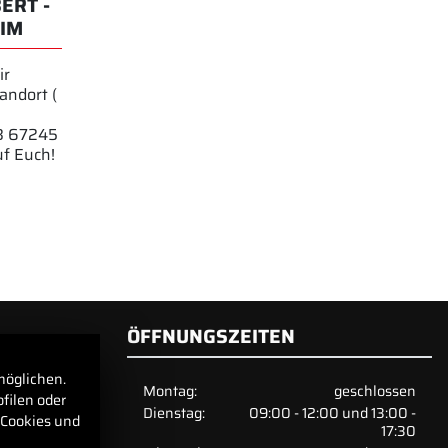
ERT -
IM
ir
andort (
18 67245
uf Euch!
ÖFFNUNGSZEITEN
möglichen.
Montag:
geschlossen
filen oder
Dienstag:
09:00 - 12:00 und 13:00 -
 Cookies und
17:30