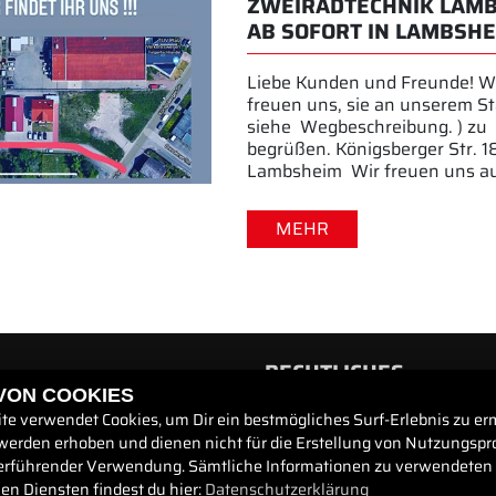
ZWEIRADTECHNIK LAMB
AB SOFORT IN LAMBSHE
Liebe Kunden und Freunde! W
freuen uns, sie an unserem St
siehe Wegbeschreibung. ) zu
begrüßen. Königsberger Str. 
Lambsheim Wir freuen uns a
MEHR
RECHTLICHES
 VON COOKIES
te verwendet Cookies, um Dir ein bestmögliches Surf-Erlebnis zu er
AGB
werden erhoben und dienen nicht für die Erstellung von Nutzungspro
Impressum
erführender Verwendung. Sämtliche Informationen zu verwendeten
Datenschutz
n Diensten findest du hier:
Datenschutzerklärung